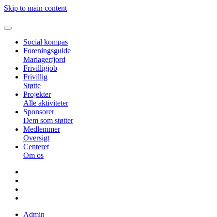
Skip to main content
Social kompas
Foreningsguide
Mariagerfjord
Frivilligjob
Frivillig
Støtte
Projekter
Alle aktiviteter
Sponsorer
Dem som støtter
Medlemmer
Oversigt
Centeret
Om os
Admin