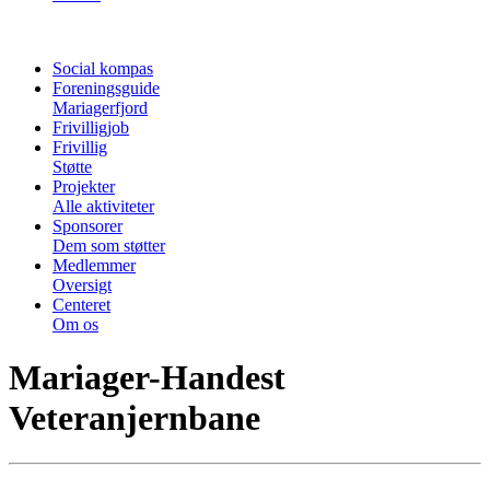
Social kompas
Foreningsguide
Mariagerfjord
Frivilligjob
Frivillig
Støtte
Projekter
Alle aktiviteter
Sponsorer
Dem som støtter
Medlemmer
Oversigt
Centeret
Om os
Mariager-Handest
Veteranjernbane