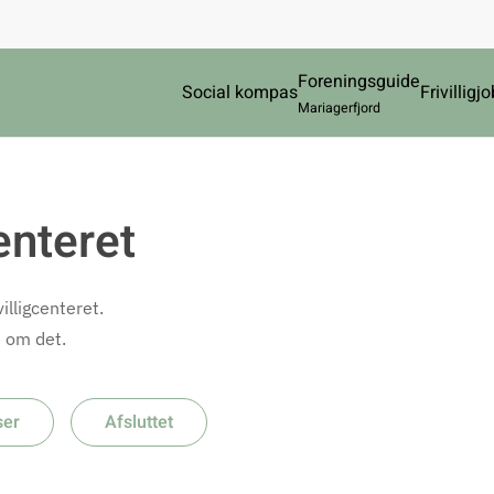
Foreningsguide
Social kompas
Frivilligjo
Mariagerfjord
centeret
illigcenteret.
e om det.
ser
Afsluttet