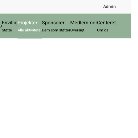
Admin
Frivillig
Projekter
Sponsorer
Medlemmer
Centeret
b
Støtte
Alle aktiviteter
Dem som støtter
Oversigt
Om os